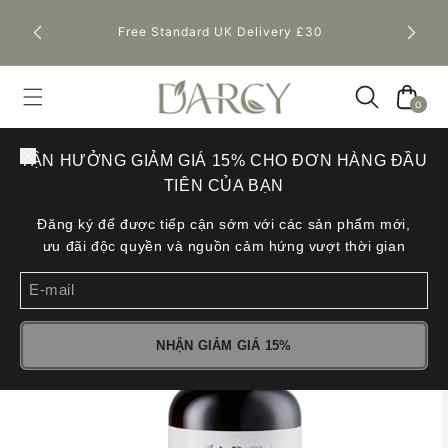
Đăng k
Free Standard UK Delivery £30
Giỏ
hàng
0
Close
TẬN HƯỞNG GIẢM GIÁ 15% CHO ĐƠN HÀNG ĐẦU
TIÊN CỦA BẠN
Đăng ký để được tiếp cận sớm với các sản phẩm mới,
ưu đãi độc quyền và nguồn cảm hứng vượt thời gian
NHẬN GIẢM GIÁ 15%