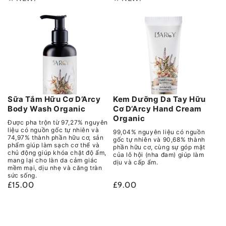
Sữa Tắm Hữu Cơ D’Arcy
Kem Dưỡng Da Tay Hữu
Body Wash Organic
Cơ D’Arcy Hand Cream
Organic
Được pha trộn từ 97,27% nguyên
liệu có nguồn gốc tự nhiên và
99,04% nguyên liệu có nguồn
74,97% thành phần hữu cơ, sản
gốc tự nhiên và 90,68% thành
phẩm giúp làm sạch cơ thể và
phần hữu cơ, cùng sự góp mặt
chủ động giúp khóa chặt độ ẩm,
của lô hội (nha đam) giúp làm
mang lại cho làn da cảm giác
dịu và cấp ẩm.
mềm mại, dịu nhẹ và căng tràn
sức sống.
£15.00
£9.00