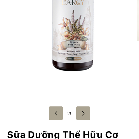
Open
media
1
1
of
1
/
8
in
i
modal
Sữa Dưỡng Thể Hữu Cơ